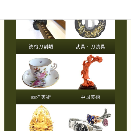
銃砲刀剣類
武具・刀装具
西洋美術
中国美術