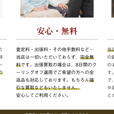
安心・無料
た
査定料・出張料・その他手数料など…
当
持
当店は一切いただいておらず、
完全無
の
ー
料
です。出張買取の場合は、8日間のク
の
の
ーリングオフ適用でご希望の方への全
す
返品も対応しております。もちろん
強
で
。
引な買取などもいたしません。
※
安心してご利用ください。
と