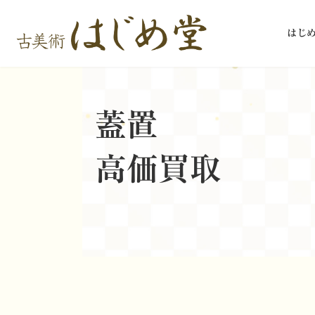
コ
ナ
ン
ビ
はじ
テ
ゲ
ン
ー
ツ
シ
へ
ョ
ス
ン
蓋置
キ
に
ッ
移
高価買取
プ
動