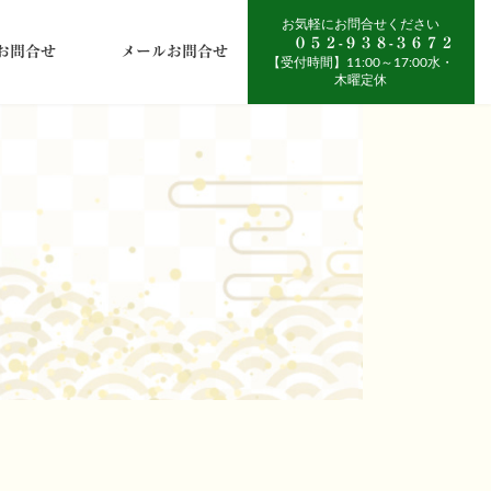
０５２-９３８-３６７２
Eお問合せ
メールお問合せ