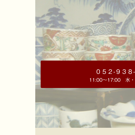
０５２-９３８
11:00～17:00 